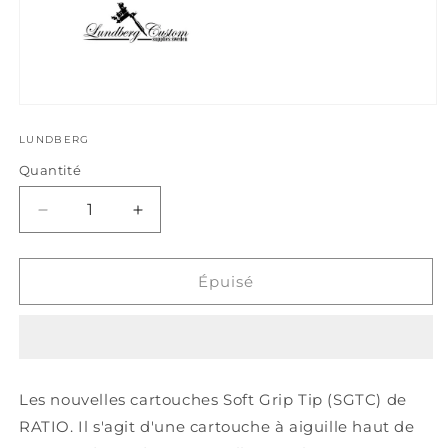
Ouvrir
le
média
LUNDBERG
1
Quantité
dans
une
fenêtre
modale
Réduire
Augmenter
la
la
quantité
quantité
de
de
Épuisé
SGTC1207SEM
SGTC1207SEM
TX
TX
Les nouvelles cartouches Soft Grip Tip (SGTC) de
RATIO. Il s'agit d'une cartouche à aiguille haut de